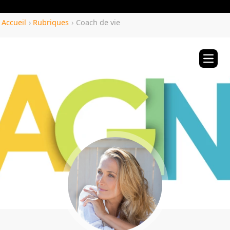
Yozenco.com
Accueil
›
Rubriques
›
Coach de vie