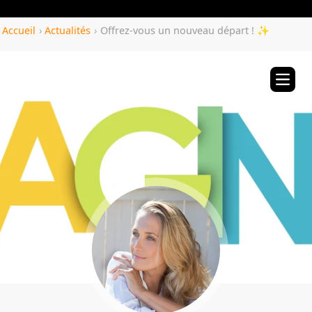
Yozenco.com
Accueil
›
Actualités
›
Offrez-vous un nouveau départ ! ✨